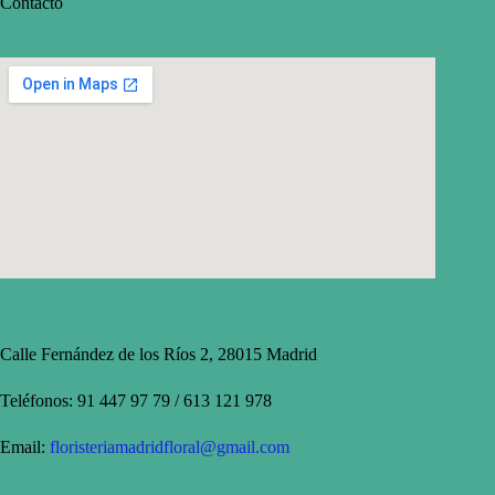
Contacto
Calle Fernández de los Ríos 2, 28015 Madrid
Teléfonos: 91 447 97 79 / 613 121 978
Email:
floristeriamadridfloral@gmail.com