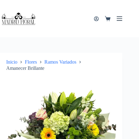
Saltar
al
contenido
Carro
de
compra
Inicio
Flores
Ramos Variados
Amanecer Brillante