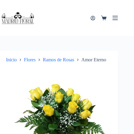
Saltar
al
contenido
Carro
de
compra
Inicio
Flores
Ramos de Rosas
Amor Eterno