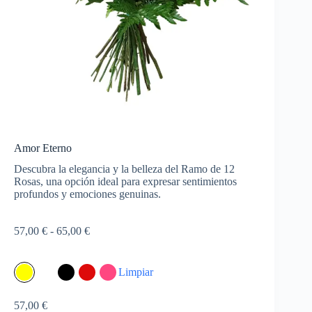
Amor Eterno
Descubra la elegancia y la belleza del Ramo de 12
Rosas, una opción ideal para expresar sentimientos
profundos y emociones genuinas.
Rango
57,00
€
-
65,00
€
de
precios:
desde
Limpiar
57,00 €
hasta
57,00
€
65,00 €