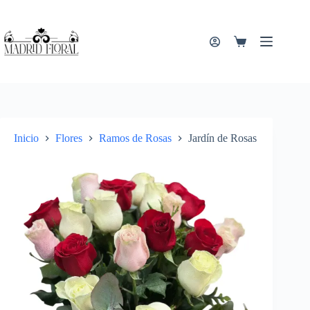
Saltar
al
contenido
Carro
de
compra
Inicio
Flores
Ramos de Rosas
Jardín de Rosas