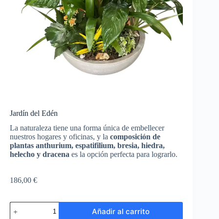
Jardín del Edén
La naturaleza tiene una forma única de embellecer
nuestros hogares y oficinas, y la
composición de
plantas anthurium, espatifilium, bresia, hiedra,
helecho y dracena
es la opción perfecta para lograrlo.
186,00
€
Jardín
Añadir al carrito
del