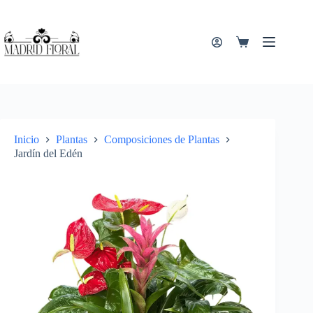
Saltar
al
contenido
Carro
de
compra
Inicio
Plantas
Composiciones de Plantas
Jardín del Edén