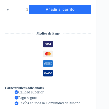
Rosa
Añadir al carrito
Eterna
en
Campana
de
Cristal
(S)
Medios de Pago
cantidad
Características adicionales
Calidad superior
Pago seguro
Envíos en toda la Comunidad de Madrid