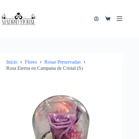
Saltar
al
contenido
Carro
de
compra
Inicio
Flores
Rosas Preservadas
Rosa Eterna en Campana de Cristal (S)