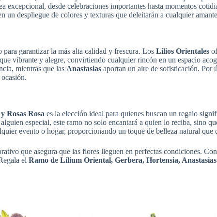
ea excepcional, desde celebraciones importantes hasta momentos cotidi
 un despliegue de colores y texturas que deleitarán a cualquier amante 
ara garantizar la más alta calidad y frescura. Los
Lilios Orientales
of
ue vibrante y alegre, convirtiendo cualquier rincón en un espacio aco
ncia, mientras que las
Anastasias
aportan un aire de sofisticación. Por 
 ocasión.
 y Rosas Rosa
es la elección ideal para quienes buscan un regalo signi
alguien especial, este ramo no solo encantará a quien lo reciba, sino q
alquier evento o hogar, proporcionando un toque de belleza natural que 
tivo que asegura que las flores lleguen en perfectas condiciones. Con
 Regala el
Ramo de Lilium Oriental, Gerbera, Hortensia, Anastasia