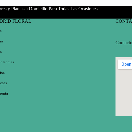
ores y Plantas a Domicilio Para Todas Las Ocasiones
DRID FLORAL
CONTÁ
s
as
Contact
s
olencias
tos
esas
uenta