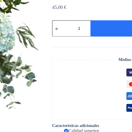
45,00
€
Sutileza
cantidad
Medios
Características adicionales
Calidad superior